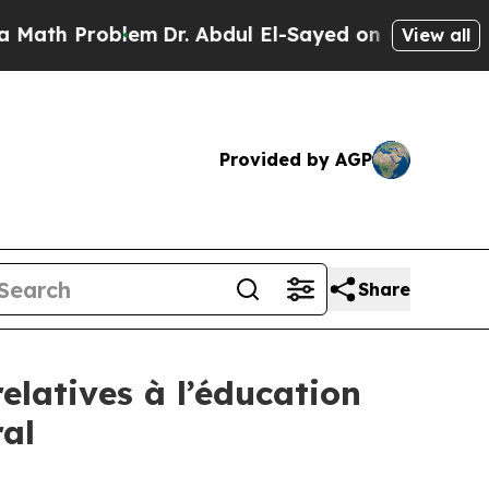
Math Problem
Dr. Abdul El-Sayed on Historic Michi
View all
Provided by AGP
Share
latives à l’éducation
ral