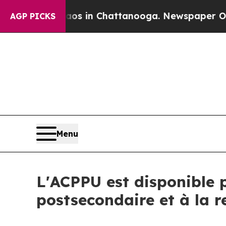
Collapse
Chaos in Chattanooga. Newspaper Owner 
AGP PICKS
Menu
L'ACPPU est disponible 
postsecondaire et à la r